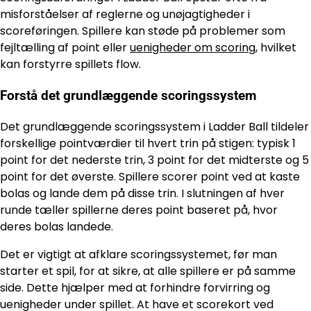
misforståelser af reglerne og unøjagtigheder i
scoreføringen. Spillere kan støde på problemer som
fejltælling af point eller
uenigheder om scoring
, hvilket
kan forstyrre spillets flow.
Forstå det grundlæggende scoringssystem
Det grundlæggende scoringssystem i Ladder Ball tildeler
forskellige pointværdier til hvert trin på stigen: typisk 1
point for det nederste trin, 3 point for det midterste og 5
point for det øverste. Spillere scorer point ved at kaste
bolas og lande dem på disse trin. I slutningen af hver
runde tæller spillerne deres point baseret på, hvor
deres bolas landede.
Det er vigtigt at afklare scoringssystemet, før man
starter et spil, for at sikre, at alle spillere er på samme
side. Dette hjælper med at forhindre forvirring og
uenigheder under spillet. At have et scorekort ved