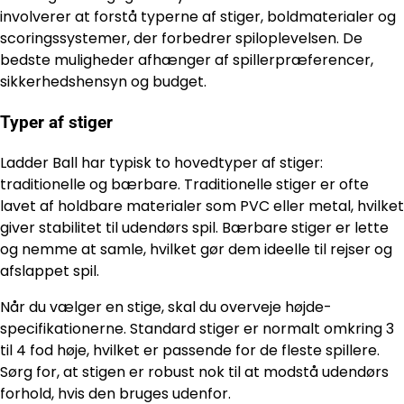
involverer at forstå typerne af stiger, boldmaterialer og
scoringssystemer, der forbedrer spiloplevelsen. De
bedste muligheder afhænger af spillerpræferencer,
sikkerhedshensyn og budget.
Typer af stiger
Ladder Ball har typisk to hovedtyper af stiger:
traditionelle og bærbare. Traditionelle stiger er ofte
lavet af holdbare materialer som PVC eller metal, hvilket
giver stabilitet til udendørs spil. Bærbare stiger er lette
og nemme at samle, hvilket gør dem ideelle til rejser og
afslappet spil.
Når du vælger en stige, skal du overveje højde-
specifikationerne. Standard stiger er normalt omkring 3
til 4 fod høje, hvilket er passende for de fleste spillere.
Sørg for, at stigen er robust nok til at modstå udendørs
forhold, hvis den bruges udenfor.