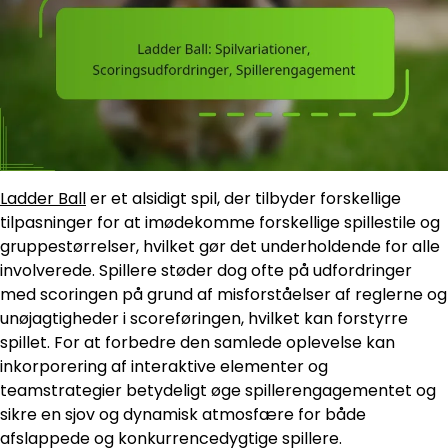
Ladder Ball
er et alsidigt spil, der tilbyder forskellige
tilpasninger for at imødekomme forskellige spillestile og
gruppestørrelser, hvilket gør det underholdende for alle
involverede. Spillere støder dog ofte på udfordringer
med scoringen på grund af misforståelser af reglerne og
unøjagtigheder i scoreføringen, hvilket kan forstyrre
spillet. For at forbedre den samlede oplevelse kan
inkorporering af interaktive elementer og
teamstrategier betydeligt øge spillerengagementet og
sikre en sjov og dynamisk atmosfære for både
afslappede og konkurrencedygtige spillere.