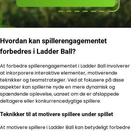
Hvordan kan spillerengagementet
forbedres i Ladder Ball?
At forbedre spillerengagementet i Ladder Ball involverer
at inkorporere interaktive elementer, motiverende
teknikker og teamstrategier. Ved at fokusere på disse
aspekter kan spillerne nyde en mere dynamisk og
spændende oplevelse, uanset om de er afslappede
deltagere eller konkurrencedygtige spillere.
Teknikker til at motivere spillere under spillet
At motivere spillere i Ladder Ball kan betydeligt forbedre