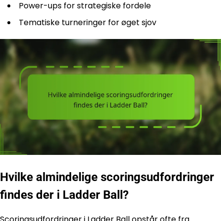
Power-ups for strategiske fordele
Tematiske turneringer for øget sjov
Hvilke almindelige scoringsudfordringer
findes der i Ladder Ball?
Scoringsudfordringer i Ladder Ball opstår ofte fra