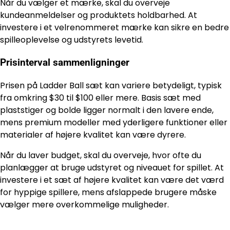
Når du vælger et mærke, skal du overveje
kundeanmeldelser og produktets holdbarhed. At
investere i et velrenommeret mærke kan sikre en bedre
spilleoplevelse og udstyrets levetid.
Prisinterval sammenligninger
Prisen på Ladder Ball sæt kan variere betydeligt, typisk
fra omkring $30 til $100 eller mere. Basis sæt med
plaststiger og bolde ligger normalt i den lavere ende,
mens premium modeller med yderligere funktioner eller
materialer af højere kvalitet kan være dyrere.
Når du laver budget, skal du overveje, hvor ofte du
planlægger at bruge udstyret og niveauet for spillet. At
investere i et sæt af højere kvalitet kan være det værd
for hyppige spillere, mens afslappede brugere måske
vælger mere overkommelige muligheder.