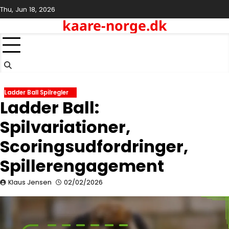
Skip
Thu, Jun 18, 2026
to
kaare-norge.dk
content
Ladder Ball Spilregler
Ladder Ball:
Spilvariationer,
Scoringsudfordringer,
Spillerengagement
Klaus Jensen
02/02/2026