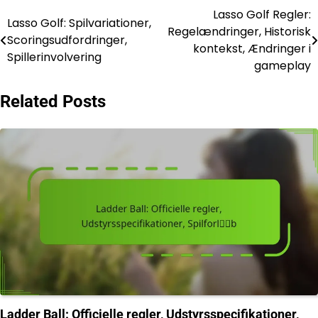
Lasso Golf Regler:
Post
Lasso Golf: Spilvariationer,
Regelændringer, Historisk
Scoringsudfordringer,
navigation
kontekst, Ændringer i
Spillerinvolvering
gameplay
Related Posts
Ladder Ball: Officielle regler, Udstyrsspecifikationer,