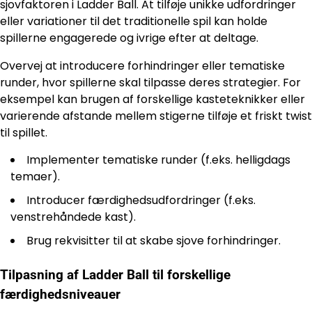
sjovfaktoren i Ladder Ball. At tilføje unikke udfordringer
eller variationer til det traditionelle spil kan holde
spillerne engagerede og ivrige efter at deltage.
Overvej at introducere forhindringer eller tematiske
runder, hvor spillerne skal tilpasse deres strategier. For
eksempel kan brugen af forskellige kasteteknikker eller
varierende afstande mellem stigerne tilføje et friskt twist
til spillet.
Implementer tematiske runder (f.eks. helligdags
temaer).
Introducer færdighedsudfordringer (f.eks.
venstrehåndede kast).
Brug rekvisitter til at skabe sjove forhindringer.
Tilpasning af Ladder Ball til forskellige
færdighedsniveauer