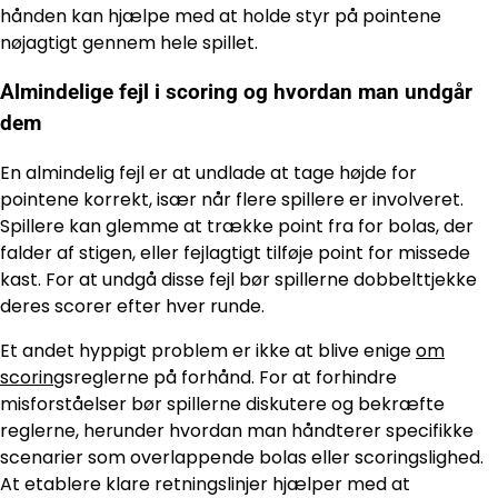
hånden kan hjælpe med at holde styr på pointene
nøjagtigt gennem hele spillet.
Almindelige fejl i scoring og hvordan man undgår
dem
En almindelig fejl er at undlade at tage højde for
pointene korrekt, især når flere spillere er involveret.
Spillere kan glemme at trække point fra for bolas, der
falder af stigen, eller fejlagtigt tilføje point for missede
kast. For at undgå disse fejl bør spillerne dobbelttjekke
deres scorer efter hver runde.
Et andet hyppigt problem er ikke at blive enige
om
scoring
sreglerne på forhånd. For at forhindre
misforståelser bør spillerne diskutere og bekræfte
reglerne, herunder hvordan man håndterer specifikke
scenarier som overlappende bolas eller scoringslighed.
At etablere klare retningslinjer hjælper med at