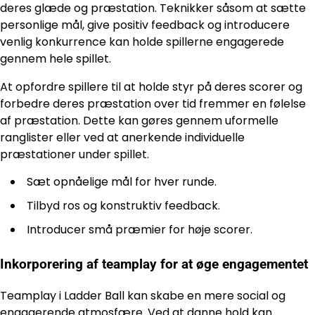
deres glæde og præstation. Teknikker såsom at sætte
personlige mål, give positiv feedback og introducere
venlig konkurrence kan holde spillerne engagerede
gennem hele spillet.
At opfordre spillere til at holde styr på deres scorer og
forbedre deres præstation over tid fremmer en følelse
af præstation. Dette kan gøres gennem uformelle
ranglister eller ved at anerkende individuelle
præstationer under spillet.
Sæt opnåelige mål for hver runde.
Tilbyd ros og konstruktiv feedback.
Introducer små præmier for høje scorer.
Inkorporering af teamplay for at øge engagementet
Teamplay i Ladder Ball kan skabe en mere social og
engagerende atmosfære. Ved at danne hold kan