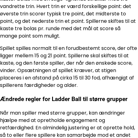
vandrette trin. Hvert trin er værd forskellige point: det
øverste trin scorer typisk tre point, det midterste to
point, og det nederste trin et point. Spillerne skiftes til at
kaste tre bolas pr. runde med det mål at score så
mange point som muligt.
Spillet spilles normalt til en forudbestemt score, der ofte
ligger mellem 15 og 21 point. Spillerne skal skiftes til at
kaste, og den første spiller, der når den ønskede score,
vinder. Opsætningen af spillet kræver, at stigen
placeres i en afstand på cirka 15 til 30 fod, afhængigt af
spillerens færdigheder og alder.
Ændrede regler for Ladder Ball til større grupper
Når man spiller med større grupper, kan ændringer
hjælpe med at opretholde engagement og
retfærdighed. En almindelig justering er at oprette hold,
så to eller flere spillere kan samarbejde mod et andet