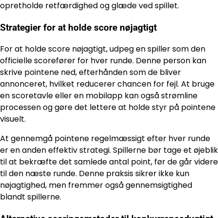
opretholde retfærdighed og glæde ved spillet.
Strategier for at holde score nøjagtigt
For at holde score nøjagtigt, udpeg en spiller som den
officielle scorefører for hver runde. Denne person kan
skrive pointene ned, efterhånden som de bliver
annonceret, hvilket reducerer chancen for fejl. At bruge
en scoretavle eller en mobilapp kan også strømline
processen og gøre det lettere at holde styr på pointene
visuelt.
At gennemgå pointene regelmæssigt efter hver runde
er en anden effektiv strategi. Spillerne bør tage et øjeblik
til at bekræfte det samlede antal point, før de går videre
til den næste runde. Denne praksis sikrer ikke kun
nøjagtighed, men fremmer også gennemsigtighed
blandt spillerne.