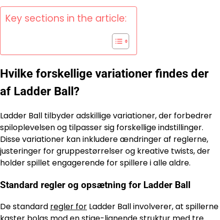
Key sections in the article:
Hvilke forskellige variationer findes der
af Ladder Ball?
Ladder Ball tilbyder adskillige variationer, der forbedrer
spiloplevelsen og tilpasser sig forskellige indstillinger.
Disse variationer kan inkludere ændringer af reglerne,
justeringer for gruppestørrelser og kreative twists, der
holder spillet engagerende for spillere i alle aldre.
Standard regler og opsætning for Ladder Ball
De standard
regler for
Ladder Ball involverer, at spillerne
kaster bolas mod en stige-lignende struktur med tre