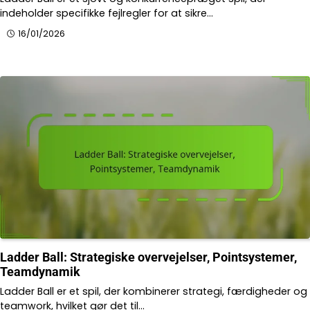
indeholder specifikke fejlregler for at sikre…
16/01/2026
Ladder Ball: Strategiske overvejelser, Pointsystemer,
Teamdynamik
Ladder Ball er et spil, der kombinerer strategi, færdigheder og
teamwork, hvilket gør det til…