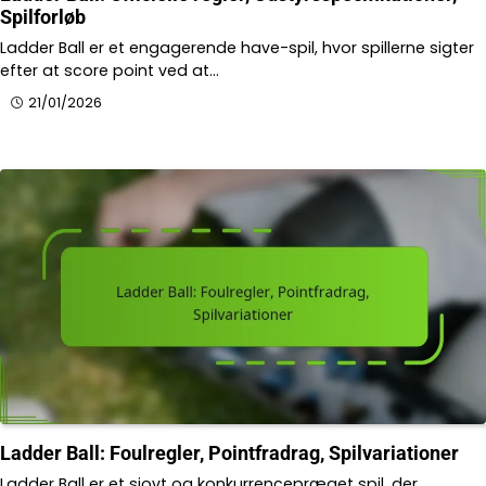
Spilforløb
Ladder Ball er et engagerende have-spil, hvor spillerne sigter
efter at score point ved at…
21/01/2026
Ladder Ball: Foulregler, Pointfradrag, Spilvariationer
Ladder Ball er et sjovt og konkurrencepræget spil, der