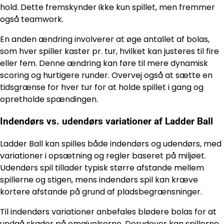
hold. Dette fremskynder ikke kun spillet, men fremmer
også teamwork.
En anden ændring involverer at øge antallet af bolas,
som hver spiller kaster pr. tur, hvilket kan justeres til fire
eller fem. Denne ændring kan føre til mere dynamisk
scoring og hurtigere runder. Overvej også at sætte en
tidsgrænse for hver tur for at holde spillet i gang og
opretholde spændingen.
Indendørs vs. udendørs variationer af Ladder Ball
Ladder Ball kan spilles både indendørs og udendørs, med
variationer i opsætning og regler baseret på miljøet.
Udendørs spil tillader typisk større afstande mellem
spillerne og stigen, mens indendørs spil kan kræve
kortere afstande på grund af pladsbegrænsninger.
Til indendørs variationer anbefales blødere bolas for at
undgå skader på omgivelserne. Derudover kan spillerne