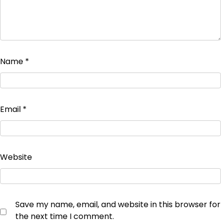
Name
*
Email
*
Website
Save my name, email, and website in this browser for
the next time I comment.