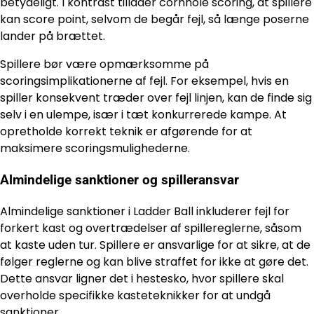
betydeligt. I kontrast tillader cornhole scoring, at spillere
kan score point, selvom de begår fejl, så længe poserne
lander på brættet.
Spillere bør være opmærksomme på
scoringsimplikationerne af fejl. For eksempel, hvis en
spiller konsekvent træder over fejl linjen, kan de finde sig
selv i en ulempe, især i tæt konkurrerede kampe. At
opretholde korrekt teknik er afgørende for at
maksimere scoringsmulighederne.
Almindelige sanktioner og spilleransvar
Almindelige sanktioner i Ladder Ball inkluderer fejl for
forkert kast og overtrædelser af spillereglerne, såsom
at kaste uden tur. Spillere er ansvarlige for at sikre, at de
følger reglerne og kan blive straffet for ikke at gøre det.
Dette ansvar ligner det i hestesko, hvor spillere skal
overholde specifikke kasteteknikker for at undgå
sanktioner.