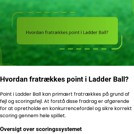
Hvordan fratrækkes point i Ladder Ball?
Point i Ladder Ball kan primært fratrækkes på grund af
fejl og scoringsfejl. At forstå disse fradrag er afgørende
for at opretholde en konkurrencefordel og sikre korrekt
scoring gennem hele spillet.
Oversigt over scoringssystemet