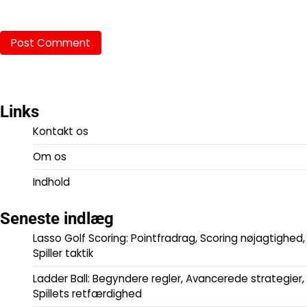
Links
Kontakt os
Om os
Indhold
Seneste indlæg
Lasso Golf Scoring: Pointfradrag, Scoring nøjagtighed,
Spiller taktik
Ladder Ball: Begyndere regler, Avancerede strategier,
Spillets retfærdighed