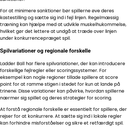
For at minimere sanktioner bør spillerne øve deres
kastestilling og sætte sig ind i fejl linjen. Regelmæssig
træning kan hjælpe med at udvikle muskelhukommelse,
hvilket gør det lettere at undgå at træde over linjen
under konkurrencepræget spil.
Spilvariationer og regionale forskelle
Ladder Ball har flere spilvariationer, der kan introducere
forskellige fejlregler eller scoringssystemer. For
eksempel kan nogle regioner tillade spillere at score
point for at ramme stigen i stedet for kun at lande på
trinene. Disse variationer kan påvirke, hvordan spillerne
nærmer sig spillet og deres strategier for scoring.
At forstå regionale forskelle er essentielt for spillere, der
rejser for at konkurrere. At sætte sig ind i lokale regler
kan forhindre misforståelser og sikre et retfærdigt spil.