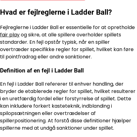
Hvad er fejlreglerne i Ladder Ball?
Fejlreglerne i Ladder Ball er essentielle for at opretholde
fair play
og sikre, at alle spillere overholder spillets
standarder. En fejl opstår typisk, når en spiller
overtræder specifikke regler for spillet, hvilket kan føre
til pointfradrag eller andre sanktioner.
Definition af en fejl i Ladder Ball
En fejl i Ladder Ball refererer til enhver handling, der
bryder de etablerede regler for spillet, hvilket resulterer
i en uretfærdig fordel eller forstyrrelse af spillet. Dette
kan inkludere forkert kasteteknik, indblanding i
spilopsætningen eller overtrædelser af
spillerpositionering. At forstå disse definitioner hjælper
spillerne med at undgå sanktioner under spillet.