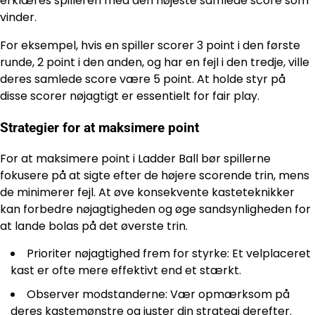
erklæres spilleren med den højeste samlede score som
vinder.
For eksempel, hvis en spiller scorer 3 point i den første
runde, 2 point i den anden, og har en fejl i den tredje, ville
deres samlede score være 5 point. At holde styr på
disse scorer nøjagtigt er essentielt for fair play.
Strategier for at maksimere point
For at maksimere point i Ladder Ball bør spillerne
fokusere på at sigte efter de højere scorende trin, mens
de minimerer fejl. At øve konsekvente kasteteknikker
kan forbedre nøjagtigheden og øge sandsynligheden for
at lande bolas på det øverste trin.
Prioriter nøjagtighed frem for styrke: Et velplaceret
kast er ofte mere effektivt end et stærkt.
Observer modstanderne: Vær opmærksom på
deres kastemønstre og juster din strategi derefter.