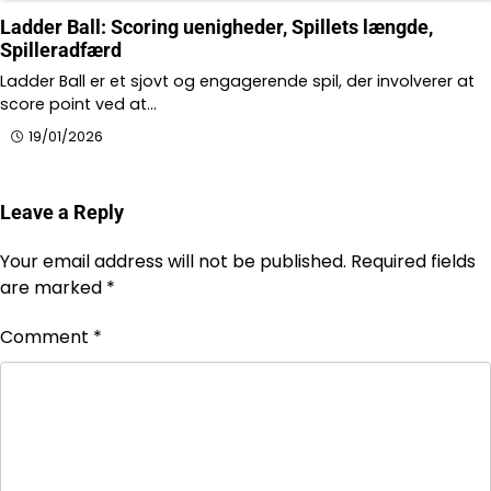
Ladder Ball: Scoring uenigheder, Spillets længde,
Spilleradfærd
Ladder Ball er et sjovt og engagerende spil, der involverer at
score point ved at…
19/01/2026
Leave a Reply
Your email address will not be published.
Required fields
are marked
*
Comment
*