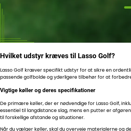
Hvilket udstyr kræves til Lasso Golf?
Lasso Golf kræver specifikt udstyr for at sikre en ordentl
passende golfbolde og yderligere tilbehør for at forbed
Vigtige køller og deres specifikationer
De primære køller, der er nødvendige for Lasso Golf, inklud
essentiel til langdistance slag, mens en putter er afgøre
til forskellige afstande og situationer.
Når du vælger køller, skal du overveje materialerne og de