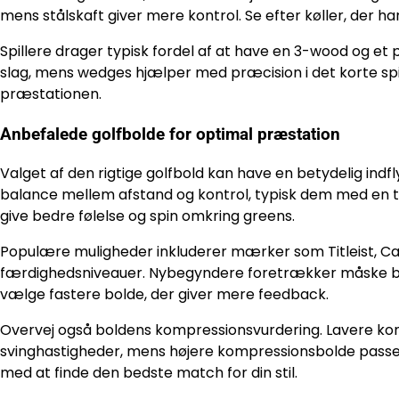
mens stålskaft giver mere kontrol. Se efter køller, der har
Spillere drager typisk fordel af at have en 3-wood og et 
slag, mens wedges hjælper med præcision i det korte spil.
præstationen.
Anbefalede golfbolde for optimal præstation
Valget af den rigtige golfbold kan have en betydelig indfly
balance mellem afstand og kontrol, typisk dem med en to-
give bedre følelse og spin omkring greens.
Populære muligheder inkluderer mærker som Titleist, Call
færdighedsniveauer. Nybegyndere foretrækker måske blø
vælge fastere bolde, der giver mere feedback.
Overvej også boldens kompressionsvurdering. Lavere ko
svinghastigheder, mens højere kompressionsbolde passer t
med at finde den bedste match for din stil.