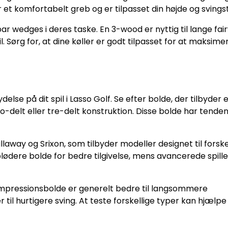
 et komfortabelt greb og er tilpasset din højde og svingsti
par wedges i deres taske. En 3-wood er nyttig til lange fa
 Sørg for, at dine køller er godt tilpasset for at maksime
delse på dit spil i Lasso Golf. Se efter bolde, der tilbyder
delt eller tre-delt konstruktion. Disse bolde har tendens
away og Srixon, som tilbyder modeller designet til forske
dere bolde for bedre tilgivelse, mens avancerede spill
mpressionsbolde er generelt bedre til langsommere
il hurtigere sving. At teste forskellige typer kan hjælpe