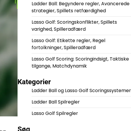
Ladder Ball: Begyndere regler, Avancerede
strategier, Spillets retfærdighed
Lasso Golf: Scoringskonflikter, Spillets
varighed, Spilleradfærd
Lasso Golf: Etikette regler, Regel
fortolkninger, Spilleradfærd
Lasso Golf Scoring: Scoringindsigt, Taktiske
tilgange, Matchdynamik
Kategorier
Ladder Ball og Lasso Golf Scoringssystemer
Ladder Ball Spilregler
Lasso Golf Spilregler
Søg