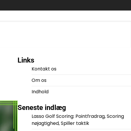
Links
Kontakt os
Om os
Indhold
Seneste indlæg
Lasso Golf Scoring: Pointfradrag, Scoring
nøjagtighed, Spiller taktik