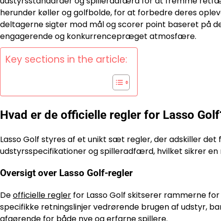
udstyrsstandarder og spilleradfærd for at fremme retfærd
herunder køller og golfbolde, for at forbedre deres opl
deltagerne sigter mod mål og scorer point baseret på de
engagerende og konkurrencepræget atmosfære.
Key sections in the article:
Hvad er de officielle regler for Lasso Golf
Lasso Golf styres af et unikt sæt regler, der adskiller det
udstyrsspecifikationer og spilleradfærd, hvilket sikrer en 
Oversigt over Lasso Golf-regler
De
officielle regler
for Lasso Golf skitserer rammerne for 
specifikke retningslinjer vedrørende brugen af udstyr, 
afgørende for både nye og erfarne spillere.