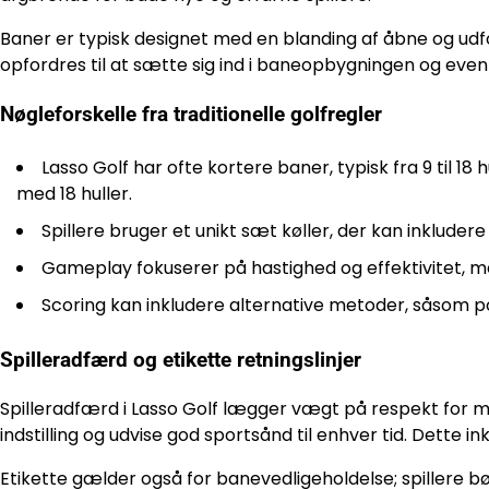
Baner er typisk designet med en blanding af åbne og udfor
opfordres til at sætte sig ind i baneopbygningen og event
Nøgleforskelle fra traditionelle golfregler
Lasso Golf har ofte kortere baner, typisk fra 9 til 1
med 18 huller.
Spillere bruger et unikt sæt køller, der kan inkludere 
Gameplay fokuserer på hastighed og effektivitet, m
Scoring kan inkludere alternative metoder, såsom poi
Spilleradfærd og etikette retningslinjer
Spilleradfærd i Lasso Golf lægger vægt på respekt for me
indstilling og udvise god sportsånd til enhver tid. Dette i
Etikette gælder også for banevedligeholdelse; spillere b